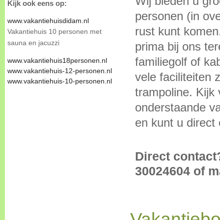
Wij bieden u gr
Kijk ook eens op:
personen (in ove
www.vakantiehuisdidam.nl
rust kunt komen
Vakantiehuis 10 personen met
sauna en jacuzzi
prima bij ons te
familiegolf of k
www.vakantiehuis18personen.nl
www.vakantiehuis-12-personen.nl
vele faciliteite
www.vakantiehuis-10-personen.nl
trampoline. Kijk
onderstaande vak
en kunt u direct
Direct contac
30024604 of m
Vakantiebo