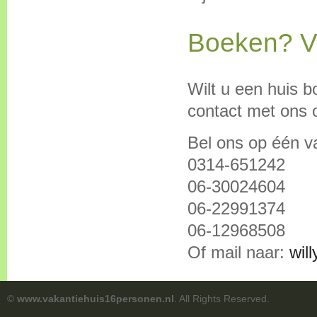
Boeken? V
Wilt u een huis b
contact met ons 
Bel ons op één 
0314-651242
06-30024604
06-22991374
06-12968508
Of mail naar:
wil
©
www.vakantiehuis16personen.nl
. All Rights Reserved.